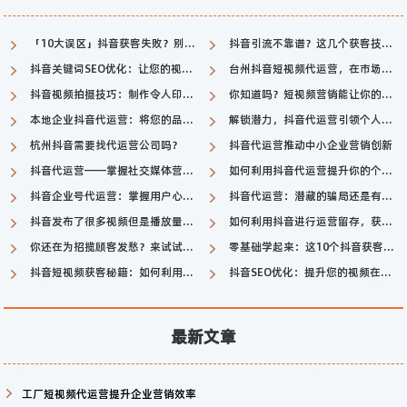
「10大误区」抖音获客失败？别害怕，短视频获客大揭秘教你走向成功！
抖音引流不靠谱？这几个获客技巧告诉你如何成功转化
抖音关键词SEO优化：让您的视频在抖音平台脱颖而出
台州抖音短视频代运营，在市场转型中占领先机
抖音视频拍摄技巧：制作令人印象深刻的有效果
你知道吗？短视频营销能让你的销售量翻倍！
本地企业抖音代运营：将您的品牌推向更广阔的舞台
解锁潜力，抖音代运营引领个人影响力新纪元
杭州抖音需要找代运营公司吗？
抖音代运营推动中小企业营销创新
抖音代运营——掌握社交媒体营销新趋势
如何利用抖音代运营提升你的个人或商业品牌？这篇文章告诉你！
抖音企业号代运营：掌握用户心理，开启品牌曝光新篇章
抖音代运营：潜藏的骗局还是有潜力的创业机会？
抖音发布了很多视频但是播放量少怎么办？
如何利用抖音进行运营留存，获得更多的客户？
你还在为招揽顾客发愁？来试试抖音短视频获客吧！
零基础学起来：这10个抖音获客技巧，让你无缝接入抖音引流链路
抖音短视频获客秘籍：如何利用短视频平台吸引潜在客户
抖音SEO优化：提升您的视频在抖音平台的可见性
最新文章
工厂短视频代运营提升企业营销效率