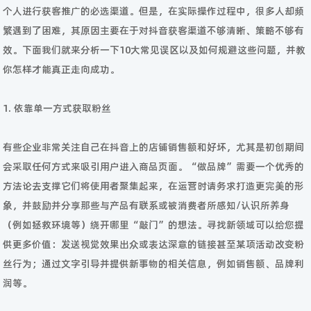
个人进行获客推广的必选渠道。但是，在实际操作过程中，很多人却频
繁遇到了困难，其原因主要在于对抖音获客渠道不够清晰、策略不够有
效。下面我们就来分析一下10大常见误区以及如何规避这些问题，并教
你怎样才能真正走向成功。
1. 依靠单一方式获取粉丝
有些企业非常关注自己在抖音上的店铺销售额和好坏，尤其是初创期间
会采取任何方式来吸引用户进入商品页面。“做品牌”需要一个优秀的
方法论去支撑它们将使用者聚集起来，在运营时请务求打造更完美的形
象，并鼓励并分享那些与产品有联系或被消费者所感知/认识所养身
（例如拯救环境等）绕开哪里“敲门”的想法。寻找新领域可以给您提
供更多价值：发送视觉效果出众或表达深意的链接甚至某项活动改变粉
丝行为；通过文字引导并提供新事物的相关信息，例如销售额、品牌利
润等。