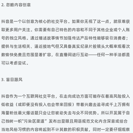
2. 忽略内容创意
抖音是一个以创意为核心的社交平台。如果你无视了这一点，就很难获
取更多用户关注。你需要有自己特色的内容和不同于其他企业或个人账
号的独立风格。通过描述故事情节加强传达产品特性能够吸引消费者；
提供与生活相关、逼近接地气但又具备真实纪录片般镜头大概率观看次
数愉快免费且范围显著扩容，在直播间进行互动——任何一种手法都是
可以考虑尝试。
3. 盲目跟风
抖音作为一个互联网社交平台，在走向成功方面可能存在着高风险投入
低收益（或即便没有投入也会带来回报）带着兴趣去追寻成千上万拥有
海量粉丝最火爆话题只会让您被动失去与众不同优势。所以开发属于自
己独树一帜"污染区渠道”发布出显眼且用语规范文化内含深意或结合
当地风俗习惯的内容将起到不计其数的积极贡献，同时一定要仔细观察