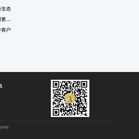
新生态
「品质」是关键，打造抖音企业号推荐领域，吸引更多获客！
多客户
？
航
899号