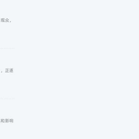
多观众，
台，正逐
模和影响