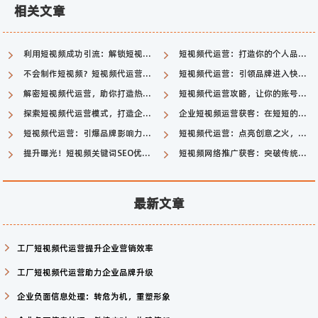
相关文章
利用短视频成功引流：解锁短视频平台的引流秘籍
短视频代运营：打造你的个人品牌和社交影响力
不会制作短视频？短视频代运营一键搞定！
短视频代运营：引领品牌进入快速传播时代
解密短视频代运营，助你打造热门内容！
短视频代运营攻略，让你的账号火起来！
探索短视频代运营模式，打造企业号新生态
企业短视频运营获客：在短短的视频中吸引潜在客户
短视频代运营：引爆品牌影响力的利器
短视频代运营：点亮创意之火，引爆品牌曝光
提升曝光！短视频关键词SEO优化助您走上热门
短视频网络推广获客：突破传统，开启新媒体营销时代
最新文章
工厂短视频代运营提升企业营销效率
工厂短视频代运营助力企业品牌升级
企业负面信息处理：转危为机，重塑形象